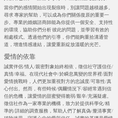
當你們的感情開始出現裂痕時，別讓問題越積越多。
尋求 專家的幫助，可以成為你們關係復原的重要一
步。專業的婚姻諮商師能為你提供一個安全、支持性
的環境，協助你們分析 彼此的問題，並學習有效的
相處模式。透過他們的引導，你們能夠重拾溝通管
道，增進情感連結，讓愛重新綻放溫暖的光芒。
愛情的依靠
誠實伴侶/情人/親密對象始終相依，徵信社守護信任/
真情/幸福。在現代社會中/於瞬息萬變的世界裡/面對
愛情挑戰時，人們更加重視對方的忠誠度/可靠性/真
心付出。然而，有些時候/偶爾情況下/卻經常遇到信
任的危機，讓愛情的甜蜜變得脆弱/艱辛/充滿疑慮。
徵信社作為一家專業的機構，致力於提供科學化/精
準的/詳細的調查服務，幫助人們了解真偽/釐清事實/