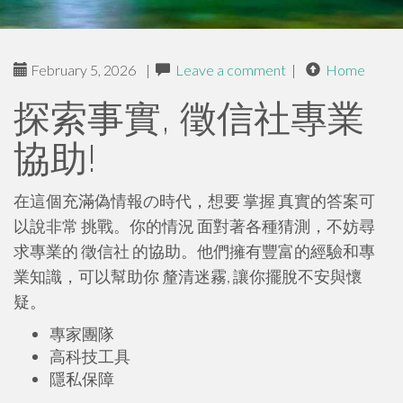
February 5, 2026
|
Leave a comment
|
Home
探索事實, 徵信社專業
協助!
在這個充滿偽情報の時代，想要 掌握 真實的答案可
以說非常 挑戰。你的情況 面對著各種猜測，不妨尋
求專業的 徵信社 的協助。他們擁有豐富的經驗和專
業知識，可以幫助你 釐清迷霧, 讓你擺脫不安與懷
疑。
專家團隊
高科技工具
隱私保障